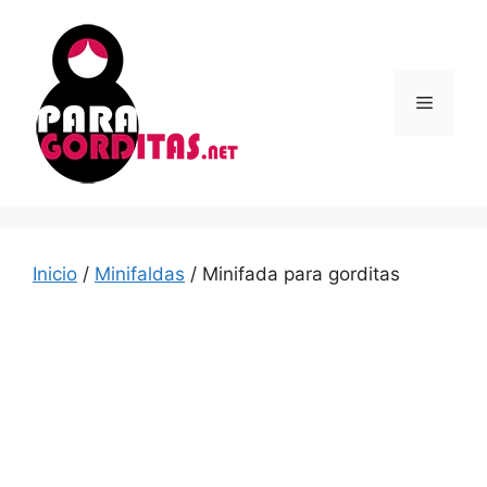
Saltar
al
contenido
Menú
Inicio
/
Minifaldas
/ Minifada para gorditas