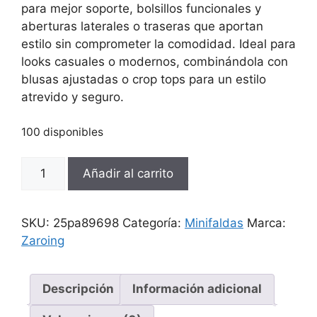
para mejor soporte, bolsillos funcionales y
aberturas laterales o traseras que aportan
estilo sin comprometer la comodidad. Ideal para
looks casuales o modernos, combinándola con
blusas ajustadas o crop tops para un estilo
atrevido y seguro.
100 disponibles
Minifada
Añadir al carrito
para
gorditas
cantidad
SKU:
25pa89698
Categoría:
Minifaldas
Marca:
Zaroing
Descripción
Información adicional