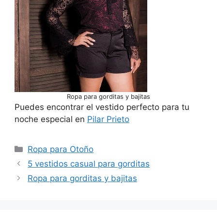
Ropa para gorditas y bajitas
Puedes encontrar el vestido perfecto para tu
noche especial en
Pilar Prieto
Categorías
Ropa para Otoño
5 vestidos casual para gorditas
Ropa para gorditas y bajitas