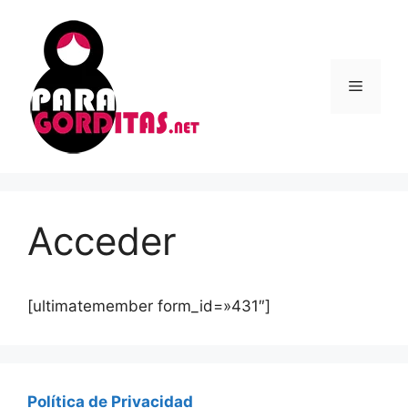
Saltar
al
contenido
Menú
Acceder
[ultimatemember form_id=»431″]
Política de Privacidad